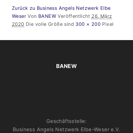
Zurück zu Business Angels Netzwerk Elbe
Weser
Von
BANEW
Veröffentlicht
26. März
2020
Die volle Größe sind
300 × 200
Pixel
BANEW
Geschäftsstelle:
Business Angels Netzwerk Elbe-Weser e.V.