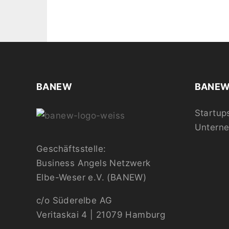
BANEW
BANEW 
Startup
Untern
Geschäftsstelle:
Business Angels Netzwerk
Elbe-Weser e.V. (BANEW)
c/o Süderelbe AG
Veritaskai 4 | 21079 Hamburg