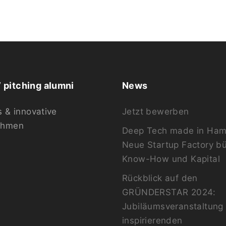
pitching alumni
News
s & innovative
Jetzt bewerben
ehmen
Deep Tech made in Ham
Neue Startup Factory b
Know-How und Kapital
Rückblick auf den
GRÜNDERSTAR 2024:
Jubiläumsveranstaltung 
inspirierenden