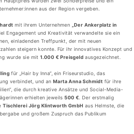
m Hauptpreis wurden zwei Sonderpreise und ein
ternehmer:innen aus der Region vergeben.
rhardt
mit ihrem Unternehmen
„Der Ankerplatz in
iel Engagement und Kreativität verwandelte sie ein
nen, einladenden Treffpunkt, der mit neuen
ahlen steigern konnte. Für ihr innovatives Konzept und
ung wurde sie mit
1.000 € Preisgeld
ausgezeichnet.
dling
für „Hair by Inna“, ein Friseurstudio, das
atung verbindet, und an
Marta Anna Schmidt
für ihre
ien“, die durch kreative Ansätze und Social-Media-
ägerinnen erhielten jeweils
500 €
. Der erstmalig
ie
Tischlerei Jörg Klintworth GmbH
aus Helmste, die
übergabe und großem Zuspruch das Publikum