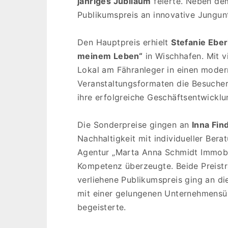
jähriges Jubiläum
feierte. Neben de
Publikumspreis an innovative Jungun
Den Hauptpreis erhielt
Stefanie Ebe
meinem Leben“
in Wischhafen. Mit v
Lokal am Fähranleger in einen moder
Veranstaltungsformaten die Besucherz
ihre erfolgreiche Geschäftsentwickl
Die Sonderpreise gingen an
Inna Fin
Nachhaltigkeit mit individueller Ber
Agentur „Marta Anna Schmidt Immobil
Kompetenz überzeugte. Beide Preistr
verliehene Publikumspreis ging an d
mit einer gelungenen Unternehmens
begeisterte.