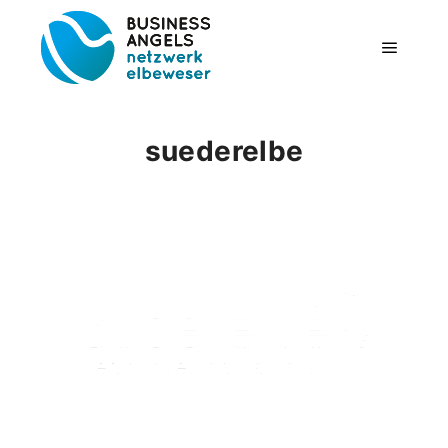
Hauptm
suederelbe