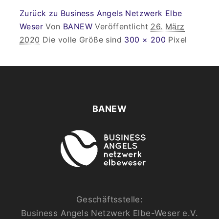
Zurück zu Business Angels Netzwerk Elbe
Weser
Von
BANEW
Veröffentlicht
26. März
2020
Die volle Größe sind
300 × 200
Pixel
BANEW
Geschäftsstelle:
Business Angels Netzwerk Elbe-Weser e.V.