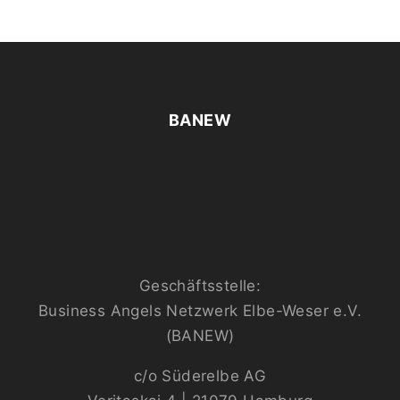
BANEW
Geschäftsstelle:
Business Angels Netzwerk Elbe-Weser e.V.
(BANEW)
c/o Süderelbe AG