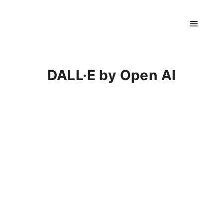
Hauptm
DALL·E by Open AI