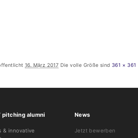
ffentlicht
16. März 2017
Die volle Größe sind
361 × 361
pitching alumni
News
s & innovative
Jetzt bewerben