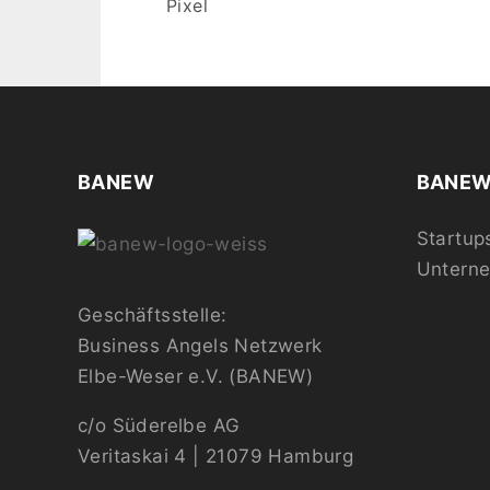
Pixel
BANEW
BANEW 
Startup
Untern
Geschäftsstelle:
Business Angels Netzwerk
Elbe-Weser e.V. (BANEW)
c/o Süderelbe AG
Veritaskai 4 | 21079 Hamburg