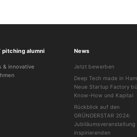
pitching alumni
News
s & innovative
Jetzt bewerben
ehmen
Deep Tech made in Ham
Neue Startup Factory b
Know-How und Kapital
Rückblick auf den
GRÜNDERSTAR 2024:
Jubiläumsveranstaltung 
inspirierenden