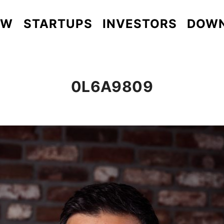
EW
STARTUPS
INVESTORS
DOW
0L6A9809