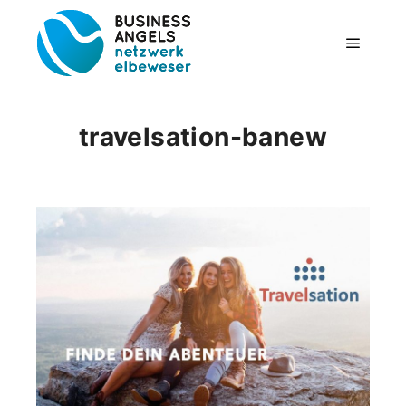
Hauptm
travelsation-banew