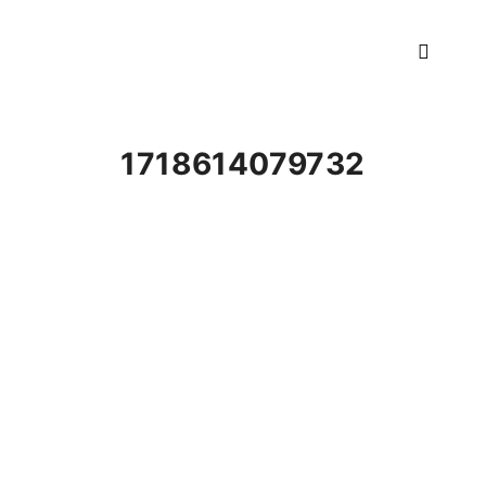
Hauptm
1718614079732