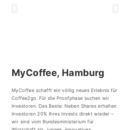
mycoffee-
app2
mycoffee-
app2
mycoffee-
app4
MyCoffee, Hamburg
mycoffee-
app4
MyCoffee schafft ein völlig neues Erlebnis für
Coffee2go. Für die Proofphase suchen wir
mycoffee-
Investoren. Das Beste: Neben Shares erhalten
app3
Investoren 20% Ihres Invests direkt wieder –
mycoffee-
wir sind vom Bundesministerium für
app3
Wirtschaft als „junges, innovatives